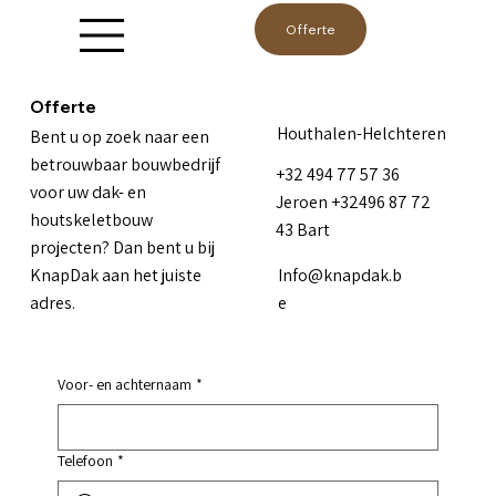
Offerte
Offerte
Houthalen-Helchteren
Bent u op zoek naar een
betrouwbaar bouwbedrijf
+32 494 77 57 36
voor uw dak- en
Jeroen +32496 87 72
houtskeletbouw
43 Bart
projecten? Dan bent u bij
Info@knapdak.b
KnapDak aan het juiste
e
adres.
Voor- en achternaam
*
Telefoon
*