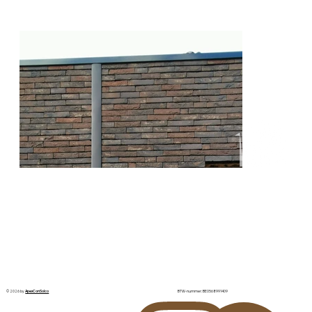
© 2026 by
ApexConSolco
BTW-nummer: BE0568991409