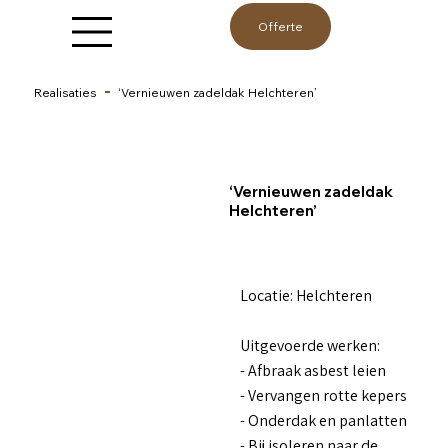
Offerte
Realisaties
‘Vernieuwen zadeldak Helchteren’
‘Vernieuwen zadeldak
Helchteren’
Locatie: Helchteren
Uitgevoerde werken:
- Afbraak asbest leien
- Vervangen rotte kepers
- Onderdak en panlatten
- Bij isoleren naar de